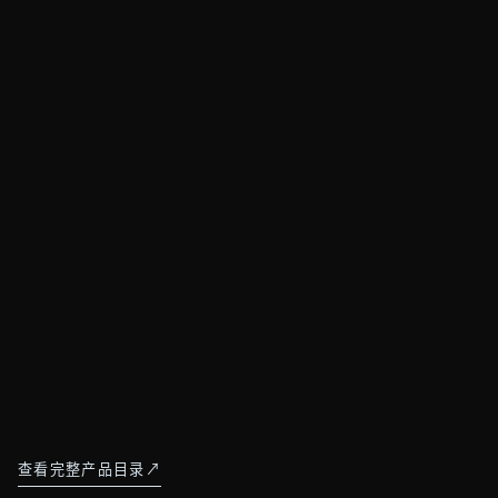
05
其他下游分析接口
荧光、PCR／NGS、环境、工业及其他方法从应用领
域进入配置。
查看应用领域
查看完整产品目录
↗