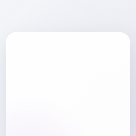
μm
μm