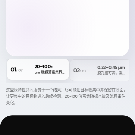
20–100×
0.22–0.45
μm
01
02
/
07
/
07
μm
级超薄富集界面
膜孔径可调，截留更有
这些膜特性共同服务于一个结果：尽可能把目标物集中并保留在膜面，
让更集中的目标物进入后续检测。20–100 倍富集随标本量及流程条件
变化。